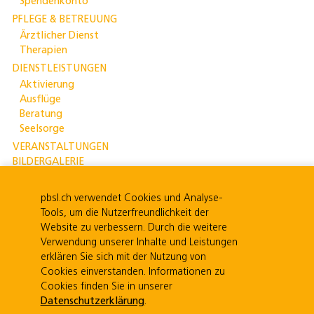
Spendenkonto
PFLEGE & BETREUUNG
Ärztlicher Dienst
Therapien
DIENSTLEISTUNGEN
Aktivierung
Ausflüge
Beratung
Seelsorge
VERANSTALTUNGEN
BILDERGALERIE
MITARBEITENDE
Ausbildung
pbsl.ch verwendet Cookies und Analyse-
Weiterbildung
Tools, um die Nutzerfreundlichkeit der
Freiwillige
Website zu verbessern. Durch die weitere
Stellenangebote
Verwendung unserer Inhalte und Leistungen
KONTAKT
erklären Sie sich mit der Nutzung von
Cookies einverstanden. Informationen zu
Cookies finden Sie in unserer
Gemeindeverband Pflege und Betreuung Schwarzenburgerland |
Datenschutzerklärung
.
Guggisbergstrasse 7 | 3150 Schwarzenburg | Mitglied von